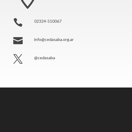

02324-510067

info@cedasaba.org.ar

@cedasaba