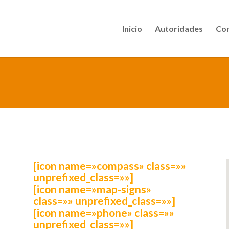
Inicio
Autoridades
Con
[icon name=»compass» class=»»
unprefixed_class=»»]
[icon name=»map-signs»
class=»» unprefixed_class=»»]
[icon name=»phone» class=»»
unprefixed_class=»»]