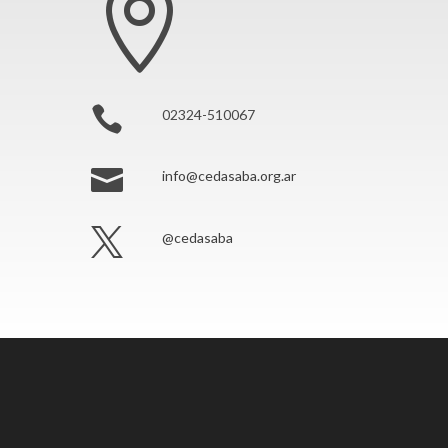


02324-510067

info@cedasaba.org.ar

@cedasaba