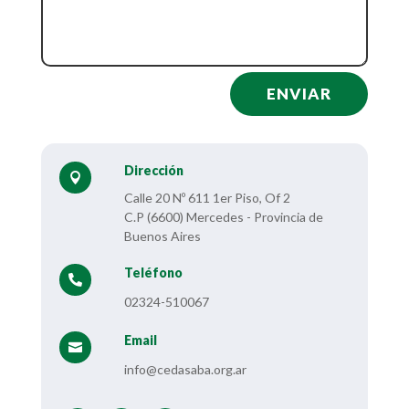
ENVIAR
Dirección

Calle 20 Nº 611 1er Piso, Of 2
C.P (6600) Mercedes - Provincia de
Buenos Aires
Teléfono

02324-510067
Email

info@cedasaba.org.ar