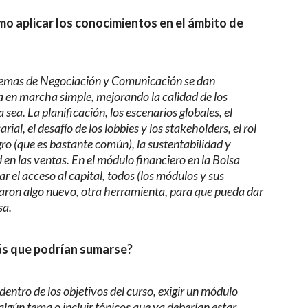
mo aplicar los conocimientos en el ámbito de
temas de Negociación y Comunicación se dan
a en marcha simple, mejorando la calidad de los
sea. La planificación, los escenarios globales, el
rial, el desafío de los lobbies y los stakeholders, el rol
gro (que es bastante común), la sustentabilidad y
d en las ventas. En el módulo financiero en la Bolsa
 el acceso al capital, todos (los módulos y sus
daron algo nuevo, otra herramienta, para que pueda dar
sa.
ás
que podrían sumarse?
entro de los objetivos del curso, exigir un módulo
 algún tema o incluir tópicos que ya deberían estar