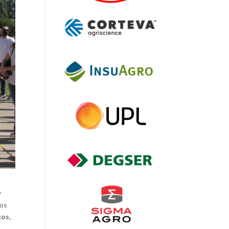
y
ios
cos,