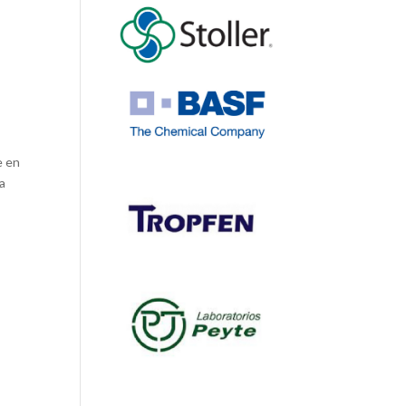
s
e en
la