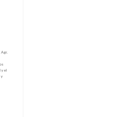
 Agr.
vos
 y el
 y