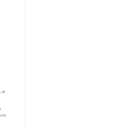
, el
y
 con