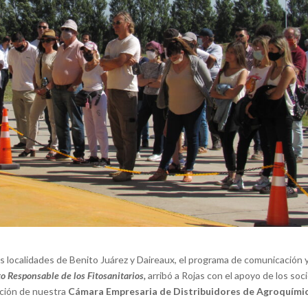
 localidades de Benito Juárez y Daireaux, el programa de comunicación 
to Responsable de los Fitosanitarios,
arribó a Rojas con el apoyo de los soc
ación de nuestra
Cámara Empresaria de Distribuidores de Agroquími