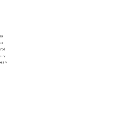
sa
ca
rol
ca y
tes y