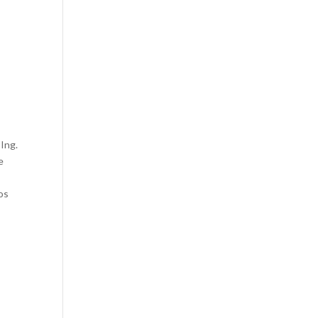
 Ing.
e
los