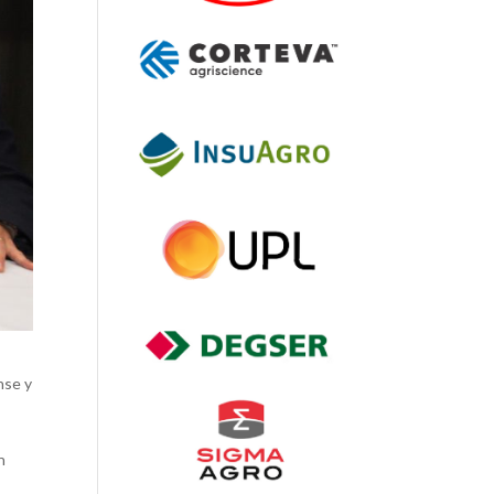
nse y
n