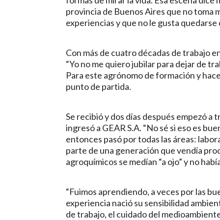
provincia de Buenos Aires que no toma m
experiencias y que no le gusta quedarse 
Con más de cuatro décadas de trabajo 
“Yo no me quiero jubilar para dejar de tra
Para este agrónomo de formación y haced
punto de partida.
Se recibió y dos días después empezó a t
ingresó a GEAR S.A. “No sé si eso es bue
entonces pasó por todas las áreas: labor
parte de una generación que vendía pro
agroquímicos se medían “a ojo” y no habí
“Fuimos aprendiendo, a veces por las bue
experiencia nació su sensibilidad ambi
de trabajo, el cuidado del medioambiente