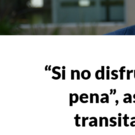
“Si no disf
pena”, a
transit