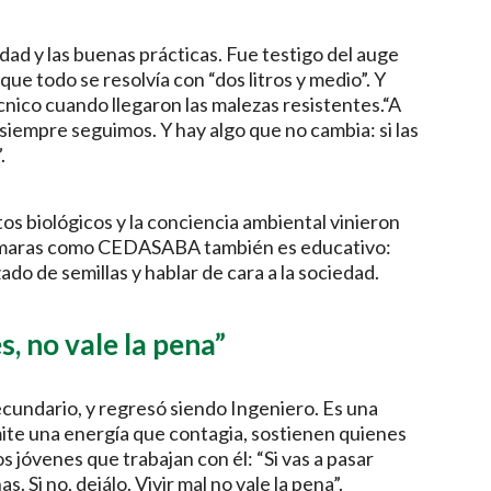
dad y las buenas prácticas. Fue testigo del auge
 que todo se resolvía con “dos litros y medio”. Y
cnico cuando llegaron las malezas resistentes.“A
iempre seguimos. Y hay algo que no cambia: si las
.
s biológicos y la conciencia ambiental vinieron
 cámaras como CEDASABA también es educativo:
ado de semillas y hablar de cara a la sociedad.
s, no vale la pena”
ecundario, y regresó siendo Ingeniero. Es una
mite una energía que contagia, sostienen quienes
s jóvenes que trabajan con él: “Si vas a pasar
 Si no, dejálo. Vivir mal no vale la pena”.