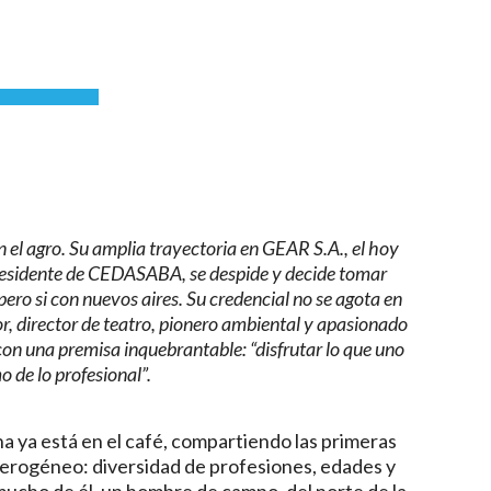
 el agro. Su amplia trayectoria en GEAR S.A., el hoy
residente de CEDASABA, se despide y decide tomar
ero si con nuevos aires. Su credencial no se agota en
, director de teatro, pionero ambiental y apasionado
 con una premisa inquebrantable: “disfrutar lo que uno
 de lo profesional”.
na ya está en el café, compartiendo las primeras
terogéneo: diversidad de profesiones, edades y
 mucho de él, un hombre de campo, del norte de la