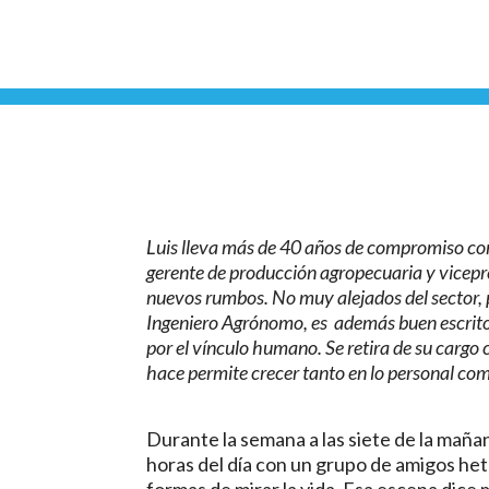
Luis lleva más de 40 años de compromiso con
gerente de producción agropecuaria y vicep
nuevos rumbos. No muy alejados del sector, p
Ingeniero Agrónomo, es además buen escritor
por el vínculo humano. Se retira de su cargo
hace permite crecer tanto en lo personal como
Durante la semana a las siete de la maña
horas del día con un grupo de amigos he
formas de mirar la vida. Esa escena dice